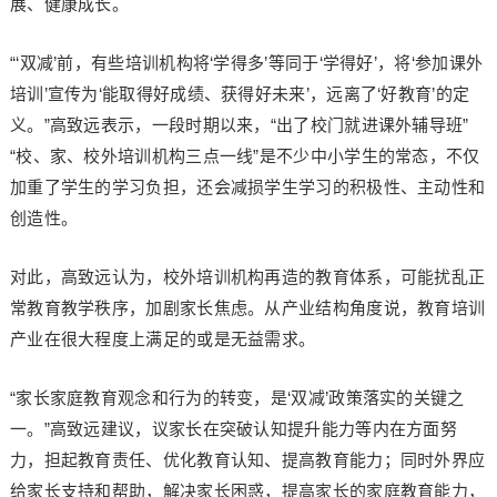
展、健康成长。
“‘双减’前，有些培训机构将‘学得多’等同于‘学得好’，将‘参加课外
培训’宣传为‘能取得好成绩、获得好未来’，远离了‘好教育’的定
义。”高致远表示，一段时期以来，“出了校门就进课外辅导班”
“校、家、校外培训机构三点一线”是不少中小学生的常态，不仅
加重了学生的学习负担，还会减损学生学习的积极性、主动性和
创造性。
对此，高致远认为，校外培训机构再造的教育体系，可能扰乱正
常教育教学秩序，加剧家长焦虑。从产业结构角度说，教育培训
产业在很大程度上满足的或是无益需求。
“家长家庭教育观念和行为的转变，是‘双减’政策落实的关键之
一。”高致远建议，议家长在突破认知提升能力等内在方面努
力，担起教育责任、优化教育认知、提高教育能力；同时外界应
给家长支持和帮助，解决家长困惑，提高家长的家庭教育能力，