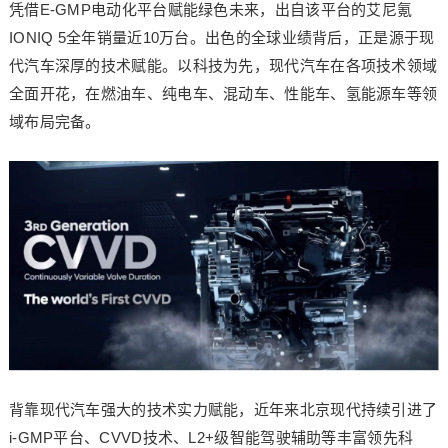
凭借E-GMP电动化平台赋能绿色未来，出自该平台的艾尼氪
IONIQ 5全年销量近10万台。出色的全球业绩背后，正是源于现
代汽车深厚的技术赋能。以科技为先，现代汽车在各项技术领域
全面开花，在燃油车、纯电车、混动车、性能车、氢能源车等领
域布局完备。
背靠现代汽车强大的技术实力赋能，近年来北京现代持续引进了
i-GMP平台、CVVD技术、L2+级智能驾驶辅助等丰富领先科