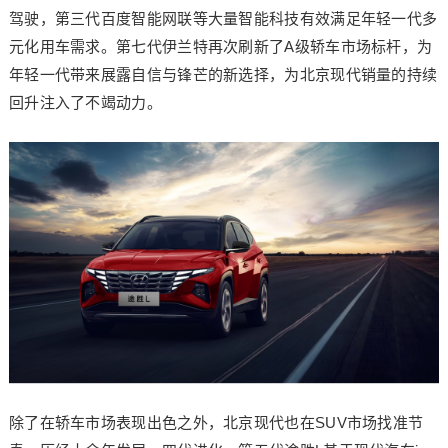
驾驶，第三代百度智能网联等大量智能科技有效满足年轻一代多
元化用车需求。第七代伊兰特再次刷新了A级轿车市场标杆，为
年轻一代带来展露自信与锋芒的新选择，为北京现代销量的持续
回升注入了不竭动力。
除了在轿车市场表现出色之外，北京现代也在SUV市场找准节