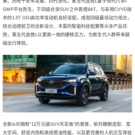
奏。历经十余年发展、四代进化，第五代途胜L基于现代汽车i-
GMP平台而生，于同级合资SUV之中首搭8AT，与采用CVVD技
术的1.5T GDi高功率发动机良好适配，成就同级最佳动力组合，
结合动感前卫的全新设计、丰富的智能科技配置等众多产品优
势，第五代途胜L以更高一档的硬核实力，为新生代人群带来越
级出行体验。
全新ix35拥有“12万元级SUV天花板”的美誉，依托硬朗造型、宽
大空间、舒适内饰和高效燃油性能，以及更完善的人机交互体验