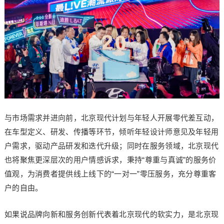
与市场需求并进向前，北京现代计划与年轻人开展零代差互动，
在车型定义、研发、传播等环节，倾听年轻设计师意见及年轻用
户需求，驱动产品研发和迭代升级；同时在服务领域，北京现代
也将聚焦更深层次的用户情感诉求，秉持“尊重与真诚”的服务价
值观，为消费者提供线上线下的“一对一”零压服务，充分尊重客
户的自由。
如果说品牌向新和服务创新代表着北京现代的软实力，是北京现