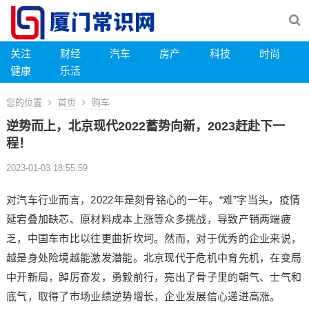
关注
财经
汽车
房产
科技
时尚
健康
乐活
您的位置
首页
购车
逆势而上，北京现代2022蓄势向新，2023赶赴下一
程！
2023-01-03 18:55:59
对汽车行业而言，2022年是刻骨铭心的一年。“难”字当头，疫情
延宕叠加缺芯、原材料成本上涨等众多挑战，导致产销两端疲
乏，中国车市比以往更曲折坎坷。然而，对于优秀的企业来说，
越是身处险境越能激发潜能。北京现代于危机中育先机，在变局
中开新局，踔厉奋发，勇毅前行，亮出了骨子里的朝气、士气和
底气，取得了市场业绩逆势增长，企业发展信心递进高涨。